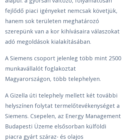
alapul: a gyorsan változó, folyamatosan
fejlődő piaci igényeket nemcsak követjük,
hanem sok területen meghatározó
szerepünk van a kor kihívásaira válaszokat
adó megoldások kialakításában.
A Siemens csoport jelenleg több mint 2500
munkavállalót foglakoztat
Magyarországon, több telephelyen.
A Gizella úti telephely mellett két további
helyszínen folytat termelőtevékenységet a
Siemens. Csepelen, az Energy Management
Budapesti Üzeme elsősorban külföldi
piacra gyárt száraz- és olajos