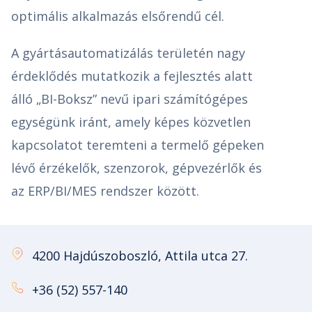
optimális alkalmazás elsőrendű cél.
A gyártásautomatizálás területén nagy
érdeklődés mutatkozik a fejlesztés alatt
álló „BI-Boksz” nevű ipari számítógépes
egységünk iránt, amely képes közvetlen
kapcsolatot teremteni a termelő gépeken
lévő érzékelők, szenzorok, gépvezérlők és
az ERP/BI/MES rendszer között.
4200 Hajdúszoboszló, Attila utca 27.
+36 (52) 557-140