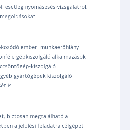
l, esetleg nyomásesés-vizsgálatról,
 megoldásokat.
 fokozódó emberi munkaerőhiány
önféle gépkiszolgáló alkalmazások
öccsöntőgép-kiszolgáló
 egyéb gyártógépek kiszolgáló
ét is.
ket, biztosan megtalálható a
tben a jelölési feladatra célgépet