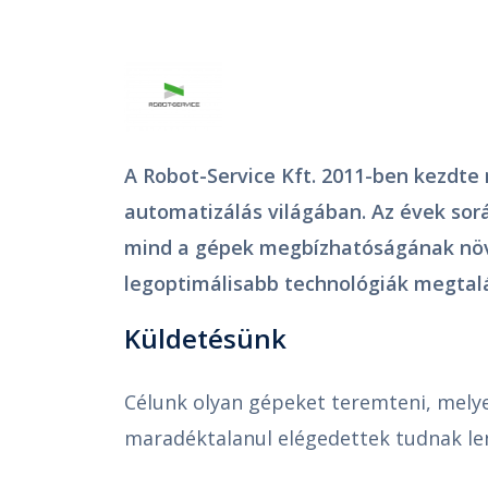
A Robot-Service Kft. 2011-ben kezdte
automatizálás világában. Az évek sor
mind a gépek megbízhatósá­gának növ
legoptimálisabb technológiák megtalá
Küldetésünk
Célunk olyan gépeket teremteni, mely
maradéktalanul elégedettek tudnak len