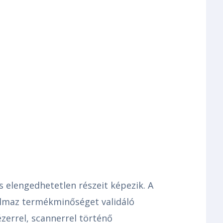
elengedhetetlen részeit képezik. A
almaz termékminőséget validáló
zerrel, scannerrel történő