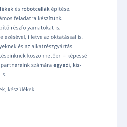
ülékek
és
robotcellák
építése,
ámos fel­adatra készítünk.
pítő részfolyamatokat is,
lezésével, illetve az oktatással is.
yeknek és az alkatrészgyártás
ztéseinknek köszön­hetően – képessé
i partnereink számára
egyedi, kis-
is.
rek, készülékek