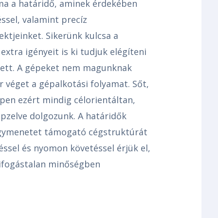
 ma a határidő, aminek érdekében
sel, valamint precíz
ktjeinket. Sikerünk kulcsa a
xtra igényeit is ki tudjuk elégíteni
llett. A gépeket nem magunknak
 véget a gépalkotási folyamat. Sőt,
ppen ezért mindig célorientáltan,
pzelve dolgozunk. A határidők
gymenetet támogató cégstruktúrát
zéssel és nyomon követéssel érjük el,
 kifogástalan minőségben