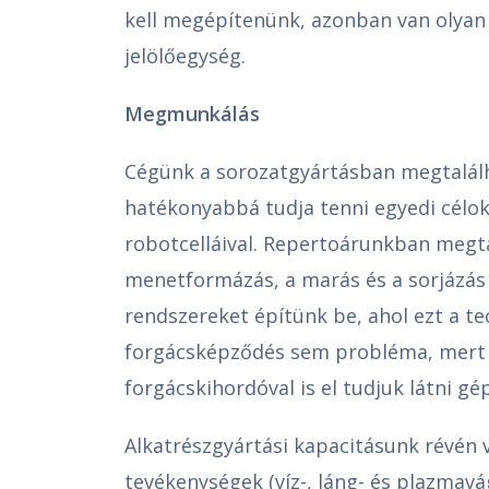
kell megépítenünk, azonban van olyan e
jelölőegység.
Megmunkálás
Cégünk a sorozatgyártásban megtalál
hatékonyabbá tudja tenni egyedi célokr
robotcelláival. Repertoárunkban megta
menetformázás, a marás és a sorjázás 
rendszereket építünk be, ahol ezt a t
forgácsképződés sem probléma, mert
forgácskihordóval is el tudjuk látni gé
Alkatrészgyártási kapacitásunk révén 
tevékenységek (víz-, láng- és plazmavá