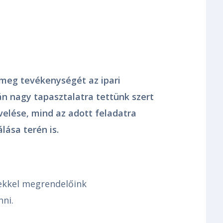
 meg tevékenységét az ipari
án nagy tapasztalatra tettünk szert
elése, mind az adott feladatra
lása terén is.
ekkel megrendelőink
ni.