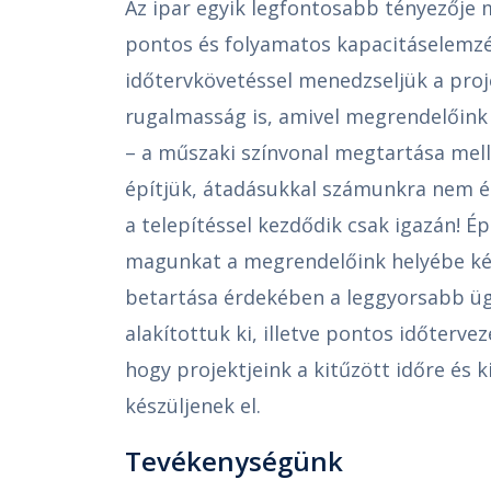
Az ipar egyik legfontosabb tényezője
pontos és folyamatos kapacitáselemzés
időtervkövetéssel menedzseljük a proje
rugalmasság is, amivel megrendelőink e
– a műszaki színvonal megtartása me
építjük, átadásukkal számunkra nem ér
a telepítéssel kezdődik csak igazán! É
magunkat a megrendelőink helyébe ké
betartása érdekében a leggyorsabb ü
alakítottuk ki, illetve pontos időterve
hogy projektjeink a kitűzött időre és
készüljenek el.
Tevékenységünk