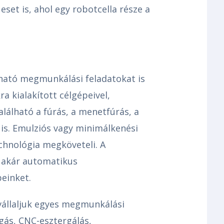
set is, ahol egy robotcella része a
ható megmunkálási feladatokat is
a kialakított célgépeivel,
lálható a fúrás, a menetfúrás, a
is. Emulziós vagy minimálkenési
echnológia megköveteli. A
 akár automatikus
peinket.
vállaljuk egyes megmunkálási
gás, CNC-esztergálás,