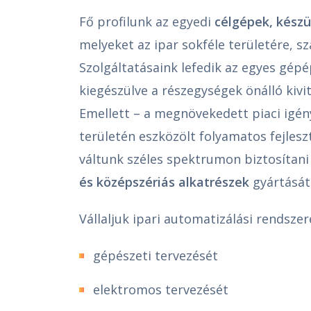
Fő profilunk az egyedi
célgépek, kész
melyeket az ipar sokféle területére, sz
Szolgáltatásaink lefedik az egyes gépé
kiegészülve a részegységek önálló kivite
Emellett – a megnövekedett piaci igén
területén eszközölt folyamatos fejles
váltunk széles spektrumon biztosítan
és középszériás alkat­részek
gyártását 
Vállaljuk ipari automatizálási rendsze
gépészeti tervezését
elektromos tervezését