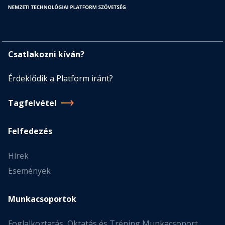
Csatlakozni kíván?
Érdeklődik a Platform iránt?
Tagfelvétel
Felfedezés
Hírek
Események
Munkacsoportok
Foglalkoztatás, Oktatás és Tréning Munkacsoport