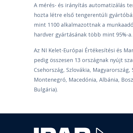
A mérés- és irányítás automatizálás t
hozta létre első tengerentúli gyártób
mint 1100 alkalmazottnak a munkaadója,
hardver gyártásának több mint 95%-a.
Az NI Kelet-Európai Értékesítési és M
pedig összesen 13 országnak nyújt sz
Csehország, Szlovákia, Magyarország, 
Montenegró, Macedónia, Albánia, Bosz
Bulgária).