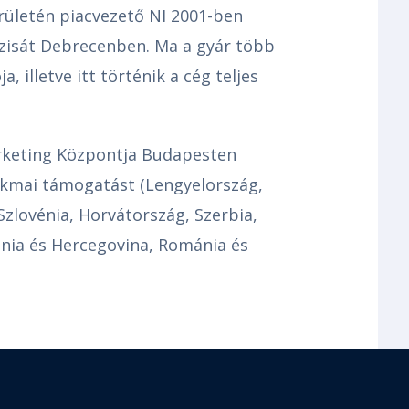
erületén piacvezető NI 2001-ben
ázisát Debrecenben. Ma a gyár több
 illetve itt történik a cég teljes
arketing Központja Budapesten
akmai támogatást (Lengyelország,
Szlovénia, Horvátország, Szerbia,
nia és Hercegovina, Románia és