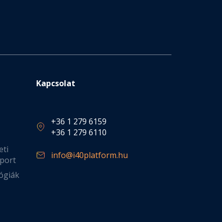
Kapcsolat
+36 1 279 6159
+36 1 279 6110
eti
info@i40platform.hu
port
ógiák