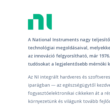
A National Instruments nagy teljesí
technológiai megoldásaival, melyekk
az innováció felgyorsítható, már 197
tudósokat a legjelentősebb mérnöki k
Az NI integrált hardveres és szoftver
iparágban — az egészségügytől kezdve
fogyasztóelektronikai cikkeken át a ré
környezetünk és világunk tovább fejl