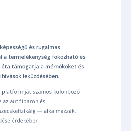
tőképességű és rugalmas
el a termelékenység fokozható és
6. óta támogatja a mérnököket és
ihívások leküzdésében.
es platformját számos különböző
 az autóiparon és
szecskefizikáig — alkalmazzák,
ődése érdekében.