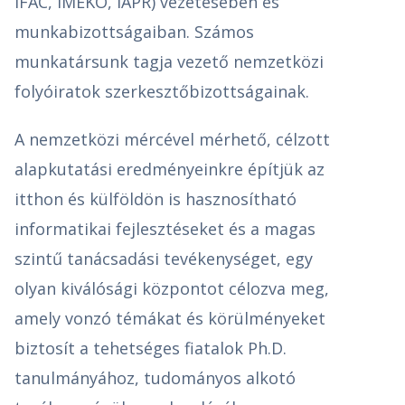
IFAC, IMEKO, IAPR) vezetésében és
munkabizottságaiban. Számos
munkatársunk tagja vezető nemzetközi
folyóiratok szerkesztőbizottságainak.
A nemzetközi mércével mérhető, célzott
alapkutatási eredményeinkre építjük az
itthon és külföldön is hasznosítható
informatikai fejlesztéseket és a magas
szintű tanácsadási tevékenységet, egy
olyan kiválósági központot célozva meg,
amely vonzó témákat és körülményeket
biztosít a tehetséges fiatalok Ph.D.
tanulmányához, tudományos alkotó