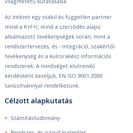
világméretű kutatásába.
Az Intézet egy stabil és független partner
mind a K+F+I, mind a szerződés alapú
alkalmazott tevékenységek során, mint a
rendszertervezés, és –integráció, szakértői
tevékenység és a kulcsrakész információs
rendszerek. A minőséget elsőrendű
kérdésként kezeljük, EN ISO 9001:2000
tanúsítvánnyal rendelkezünk.
Célzott alapkutatás
Számítástudomány
Rendszer- és irányításelmélet