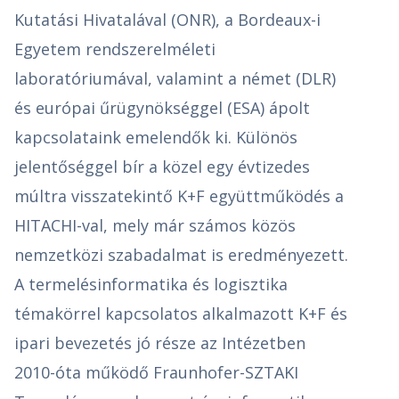
Kutatási Hivatalával (ONR), a Bordeaux-i
Egyetem rendszerelméleti
laboratóriumával, valamint a német (DLR)
és európai űrügynökséggel (ESA) ápolt
kapcsolataink emelendők ki. Különös
jelentőséggel bír a közel egy évtizedes
múltra visszatekintő K+F együttműködés a
HITACHI-val, mely már számos közös
nemzetközi szabadalmat is eredményezett.
A termelésinformatika és logisztika
témakörrel kapcsolatos alkalmazott K+F és
ipari bevezetés jó része az Intézetben
2010-óta működő Fraunhofer-SZTAKI