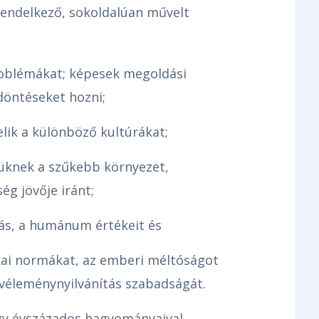
 rendelkező, sokoldalúan művelt
roblémákat; képesek megoldási
döntéseket hozni;
elik a különböző kultúrákat;
üknek a szűkebb környezet,
g jövője iránt;
itás, a humánum értékeit és
tikai normákat, az emberi méltóságot
 véleménynyilvánítás szabadságát.
gy évszázados hagyományaival