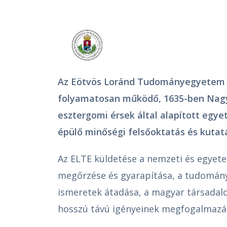
Az Eötvös Loránd Tudományegyetem 
folyamatosan működő, 1635-ben Na
esztergomi érsek által alapított eg
épülő minőségi felsőoktatás és kutatá
Az ELTE küldetése a nemzeti és egyet
megőrzése és gyarapítása, a tudomán
ismeretek átadása, a magyar társadal
hosszú távú igényeinek megfogalmazása