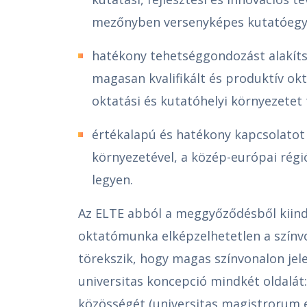
mezőnyben versenyképes kutatóegy
hatékony tehetséggondozást alakíts
magasan kvalifikált és produktív ok
oktatási és kutatóhelyi környezete
értékalapú és hatékony kapcsolatot
környezetével, a közép-európai régi
legyen.
Az ELTE abból a meggyőződésből kiind
oktatómunka elképzelhetetlen a színv
törekszik, hogy magas színvonalon je
universitas koncepció mindkét oldalát:
közösségét (universitas magistrorum e