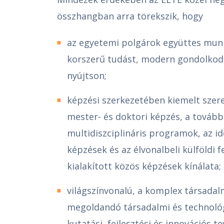
összhangban arra törekszik, hogy
az egyetemi polgárok együttes munk
korszerű tudást, modern gondolkod
nyújtson;
képzési szerkezetében kiemelt szer
mester- és doktori képzés, a továbbk
multidiszciplináris programok, az i
képzések és az élvonalbeli külföldi 
kialakított közös képzések kínálata;
világszínvonalú, a komplex társadalm
megoldandó társadalmi és technoló
kutatási, fejlesztési és innovációs 