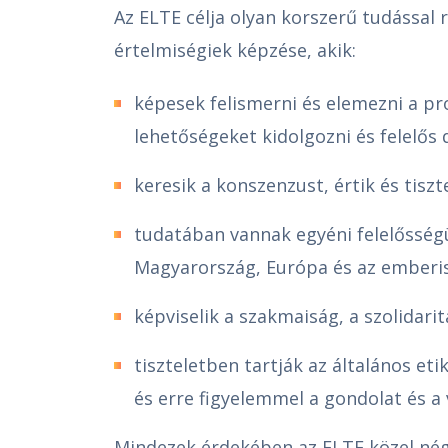
Az ELTE célja olyan korszerű tudással
értelmiségiek képzése, akik:
képesek felismerni és elemezni a p
lehetőségeket kidolgozni és felelős 
keresik a konszenzust, értik és tiszt
tudatában vannak egyéni felelősség
Magyarország, Európa és az emberisé
képviselik a szakmaiság, a szolidar
tiszteletben tartják az általános e
és erre figyelemmel a gondolat és a
Mindezek érdekében az ELTE közel né