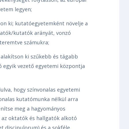
etem legyen;
on ki; kutatóegyetemként növelje a
tatók/kutatók arányát, vonzó
t teremtve számukra;
 alakítson ki szűkebb és tágabb
ó egyik vezető egyetemi központja
ulva, hogy színvonalas egyetemi
onalas kutatómunka nélkül arra
lenítse meg a hagyományos
 az oktatók és hallgatók alkotó
t discipulorum) és a sokféle