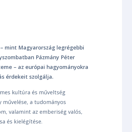
– mint Magyarország legrégebbi
gyszombatban Pázmány Péter
yeteme – az európai hagyományokra
s érdekeit szolgálja.
emes kultúra és műveltség
y művelése, a tudományos
om, valamint az emberiség valós,
 és kielégítése.