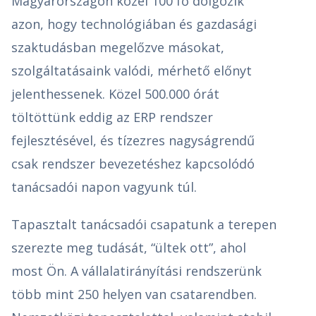
Magyarországon közel 100 fő dolgozik
azon, hogy technológiában és gazdasági
szaktudásban megelőzve másokat,
szolgáltatásaink valódi, mérhető előnyt
jelenthessenek. Közel 500.000 órát
töltöttünk eddig az ERP rendszer
fejlesztésével, és tízezres nagyságrendű
csak rendszer bevezetéshez kapcsolódó
tanácsadói napon vagyunk túl.
Tapasztalt tanácsadói csapatunk a terepen
szerezte meg tudását, “ültek ott”, ahol
most Ön. A vállalatirányítási rendszerünk
több mint 250 helyen van csatarendben.