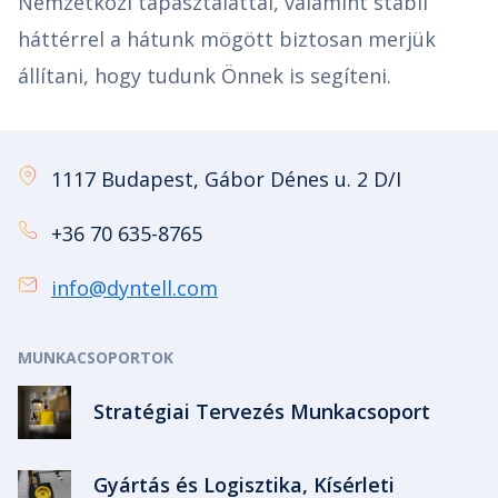
Nemzetközi tapasztalattal, valamint stabil
háttérrel a hátunk mögött biztosan merjük
állítani, hogy tudunk Önnek is segíteni.
1117 Budapest, Gábor Dénes u. 2 D/I
+36 70 635-8765
info@dyntell.com
MUNKACSOPORTOK
Stratégiai Tervezés Munkacsoport
Gyártás és Logisztika, Kísérleti