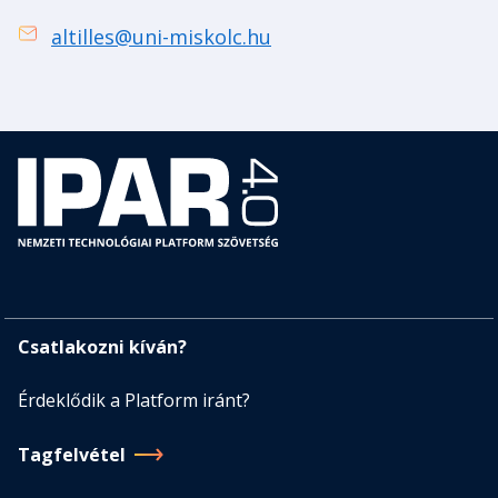
altilles@uni-miskolc.hu
Csatlakozni kíván?
Érdeklődik a Platform iránt?
Tagfelvétel