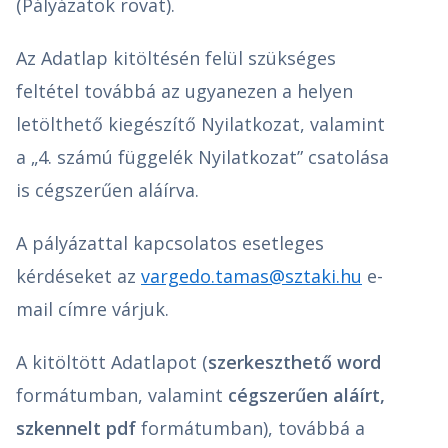
(Pályázatok rovat).
Az Adatlap kitöltésén felül szükséges
feltétel továbbá az ugyanezen a helyen
letölthető kiegészítő Nyilatkozat, valamint
a „4. számú függelék Nyilatkozat” csatolása
is cégszerűen aláírva.
A pályázattal kapcsolatos esetleges
kérdéseket az
vargedo.tamas@sztaki.hu
e-
mail címre várjuk.
A kitöltött Adatlapot (
szerkeszthető word
formátumban, valamint
cégszerűen aláírt,
szkennelt pdf
formátumban), továbbá a