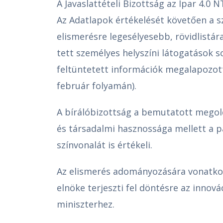
A Javaslattételi Bizottság az Ipar 4.0 N
Az Adatlapok értékelését követően a 
elismerésre legesélyesebb, rövidlistár
tett személyes helyszíni látogatások
feltüntetett információk megalapozott
február folyamán).
A bírálóbizottság a bemutatott mego
és társadalmi hasznossága mellett a 
színvonalát is értékeli.
Az elismerés adományozására vonatkoz
elnöke terjeszti fel döntésre az innová
miniszterhez.