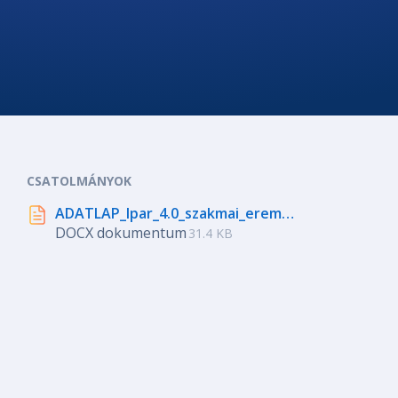
CSATOLMÁNYOK
ADATLAP_Ipar_4.0_szakmai_erem_2021_1.docx
DOCX dokumentum
31.4 KB