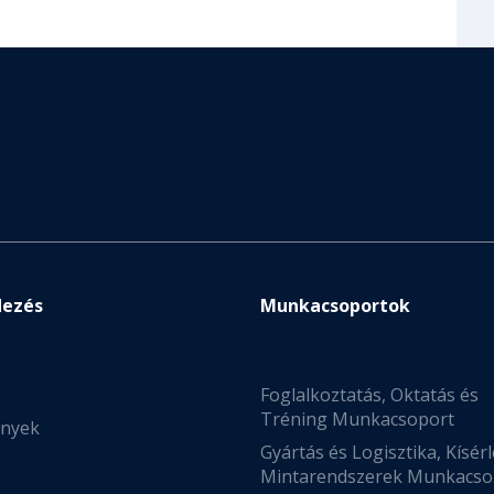
dezés
Munkacsoportok
Foglalkoztatás, Oktatás és
Tréning Munkacsoport
nyek
Gyártás és Logisztika, Kísérl
Mintarendszerek Munkacso