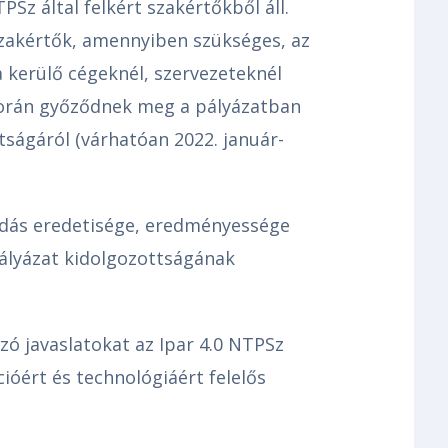
TPSz által felkért szakértőkből áll.
szakértők, amennyiben szükséges, az
a kerülő cégeknél, szervezeteknél
 során győződnek meg a pályázatban
ságáról (várhatóan 2022. január-
ldás eredetisége, eredményessége
pályázat kidolgozottságának
ó javaslatokat az Ipar 4.0 NTPSz
cióért és technológiáért felelős