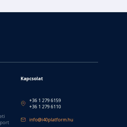
Kapcsolat
+36 1 279 6159
+36 1 279 6110
eti
info@i40platform.hu
port