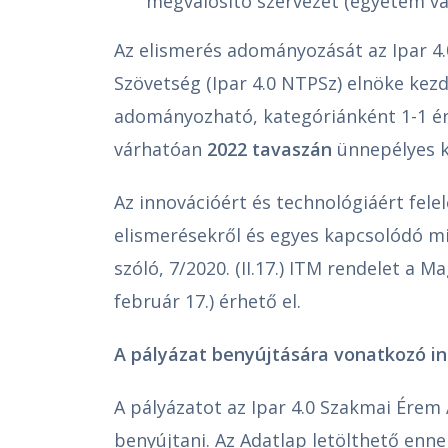
megvalósító szervezet (egyetem vag
Az elismerés adományozását az Ipar 4
Szövetség (Ipar 4.0 NTPSz) elnöke kez
adományozható, kategóriánként 1-1 ére
várhatóan
2022 tavaszán
ünnepélyes k
Az innovációért és technológiáért fel
elismerésekről és egyes kapcsolódó mi
szóló, 7/2020. (II.17.) ITM rendelet a 
február 17.) érhető el.
A pályázat benyújtására vonatkozó i
A pályázatot az Ipar 4.0 Szakmai Érem 
benyújtani. Az Adatlap letölthető ennek