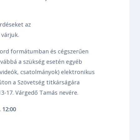
érdéseket az
 várjuk.
 word formátumban és cégszerűen
továbbá a szükség esetén egyéb
 videók, csatolmányok) elektronikus
úton a Szövetség titkárságára
 13-17. Várgedő Tamás nevére.
 12:00