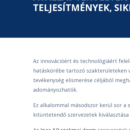
TELJESÍTMÉNYEK, SI
Az innovációért és technológiáért felel
hatáskörébe tartozó szakterületeken 
tevékenység elismerése céljából megh
adományozhatók.
Ez alkalommal másodszor kerül sor a 
kitüntetendő szervezetek kiválasztása 
Az
Ipar 4.0 szakmai érem
szervezetek 