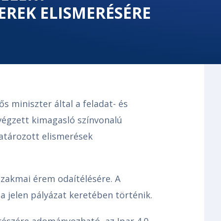
KEREK ELISMERÉSÉRE
ős miniszter által a feladat- és
végzett kimagasló színvonalú
atározott elismerések
szakmai érem odaítélésére. A
a jelen pályázat keretében történik.
részére adományozható, az Ipar 4.0