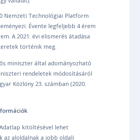
y vállalat).
.0 Nemzeti Technológiai Platform
deményezi. Évente legfeljebb 4 érem
m. A 2021. évi elismerés átadása
eretek történik meg.
elős miniszter által adományozható
niszteri rendeletek módosításáról
Magyar Közlöny 23. számban (2020.
nformációk
Adatlap kitöltésével lehet
 az aloldalnak a jobb oldali