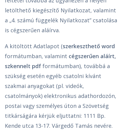
feltétel továbbá az ugyanezen a helyen
letölthető kiegészítő Nyilatkozat, valamint
a „4. számú függelék Nyilatkozat” csatolása
is cégszerűen aláírva.
A kitöltött Adatlapot (
szerkeszthető word
formátumban, valamint
cégszerűen aláírt,
szkennelt pdf
formátumban), továbbá a
szükség esetén egyéb csatolni kívánt
szakmai anyagokat (pl. videók,
csatolmányok) elektronikus adathordozón,
postai vagy személyes úton a Szövetség
titkárságára kérjük eljuttatni: 1111 Bp.
Kende utca 13-17. Várgedő Tamás nevére.