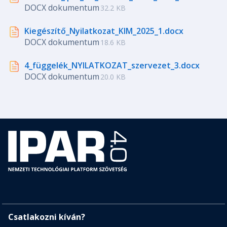
DOCX dokumentum
32.2 KB
Kiegészítő_Nyilatkozat_KIM_2025_1.docx
DOCX dokumentum
18.6 KB
4_függelék_NYILATKOZAT_szervezet_3.docx
DOCX dokumentum
20.0 KB
Csatlakozni kíván?