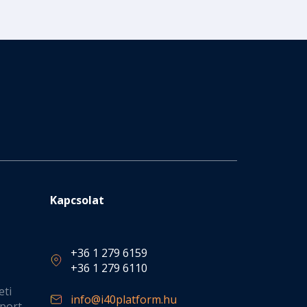
Kapcsolat
+36 1 279 6159
+36 1 279 6110
eti
info@i40platform.hu
port