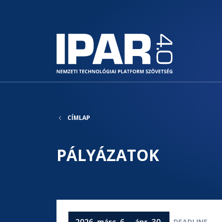
CÍMLAP
PÁLYÁZATOK
2026. márc. 6. – ápr. 30.