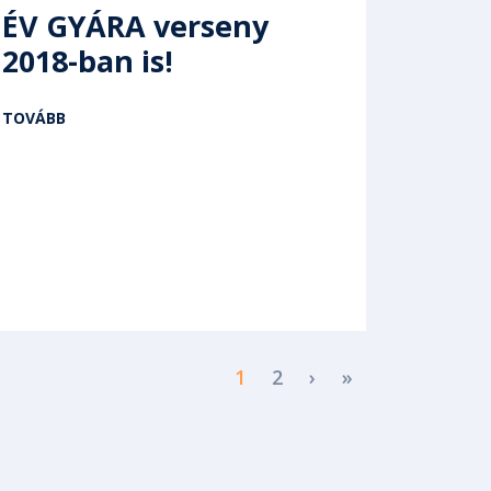
ÉV GYÁRA verseny
2018-ban is!
TOVÁBB
Next page
Last page
1
2
›
»