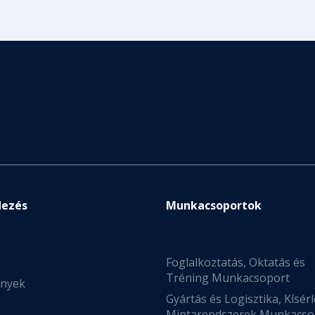
dezés
Munkacsoportok
Foglalkoztatás, Oktatás és
Tréning Munkacsoport
nyek
Gyártás és Logisztika, Kísérl
Mintarendszerek Munkacso