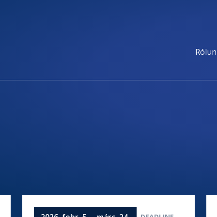
Rólun
2026. febr. 5. – márc. 24.