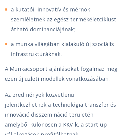
a kutatói, innovatív és mérnöki
szemléletnek az egész termékéletciklust
átható dominanciájának;
a munka világában kialakuló új szociális
infrastruktúráknak.
A Munkacsoport ajánlásokat fogalmaz meg
ezen új üzleti modellek vonatkozásában.
Az eredmények közvetlenül
jelentkezhetnek a technológia transzfer és
innováció disszemináció területén,
amelyből különösen a KKV-k, a start-up
vállalkozások profitálhatnak.