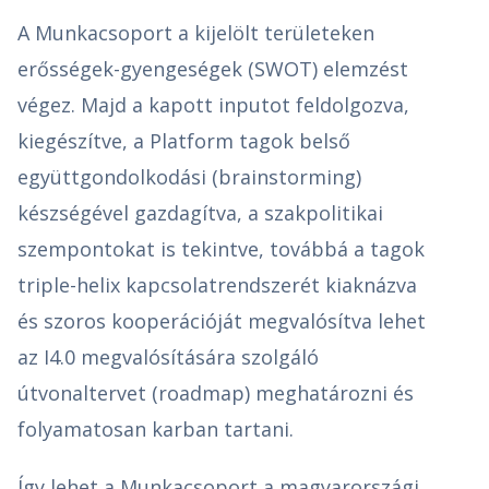
A Munkacsoport a kijelölt területeken
erősségek-gyengeségek (SWOT) elemzést
végez. Majd a kapott inputot feldolgozva,
kiegészítve, a Platform tagok belső
együttgondolkodási (brainstorming)
készségével gazdagítva, a szakpolitikai
szempontokat is tekintve, továbbá a tagok
triple-helix kapcsolatrendszerét kiaknázva
és szoros kooperációját megvalósítva lehet
az I4.0 megvalósítására szolgáló
útvonaltervet (roadmap) meghatározni és
folyamatosan karban tartani.
Így lehet a Munkacsoport a magyarországi