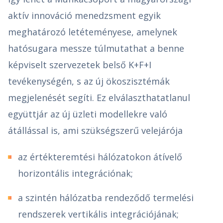
aktív innováció menedzsment egyik
meghatározó letéteményese, amelynek
hatósugara messze túlmutathat a benne
képviselt szervezetek belső K+F+I
tevékenységén, s az új ökoszisztémák
megjelenését segíti. Ez elválaszthatatlanul
együttjár az új üzleti modellekre való
átállással is, ami szükségszerű velejárója
az értékteremtési hálózatokon átívelő
horizontális integrációnak;
a szintén hálózatba rendeződő termelési
rendszerek vertikális integrációjának;