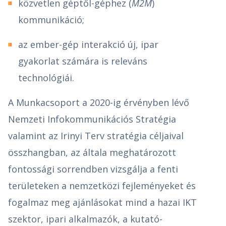
közvetlen géptől-géphez (
M2M
)
kommunikáció;
az ember-gép interakció új, ipar
gyakorlat számára is releváns
technológiái.
A Munkacsoport a 2020-ig érvényben lévő
Nemzeti Infokommunikációs Stratégia
valamint az Irinyi Terv stratégia céljaival
összhangban, az általa meghatározott
fontossági sorrendben vizsgálja a fenti
területeken a nemzetközi fejleményeket és
fogalmaz meg ajánlásokat mind a hazai IKT
szektor, ipari alkalmazók, a kutató-