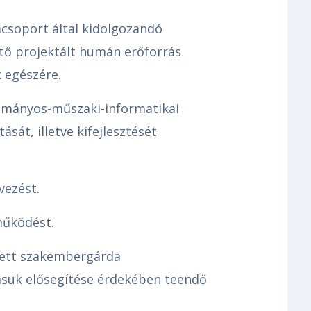
acsoport által kidolgozandó
ető projektált humán erőforrás
 egészére.
ományos-műszaki-informatikai
sát, illetve kifejlesztését
vezést.
működést.
zett szakembergárda
vásuk elősegítése érdekében teendő