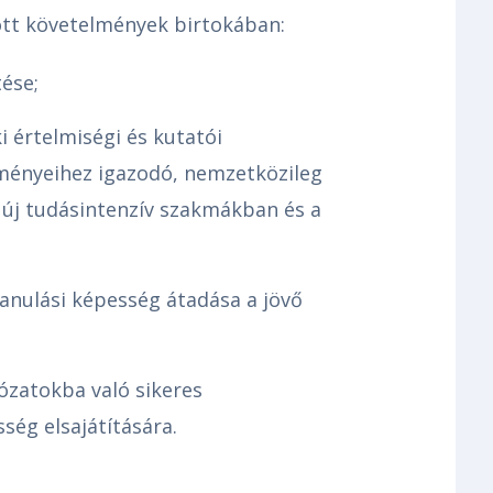
tt követelmények birtokában:
tése;
i értelmiségi és kutatói
lményeihez igazodó, nemzetközileg
z új tudásintenzív szakmákban és a
 tanulási képesség átadása a jövő
lózatokba való sikeres
ség elsajátítására.