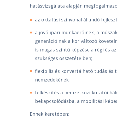
hatásvizsgálata alapján megfogalmazo
az oktatási színvonal állandó fejlesz
a jövő ipari munkaerőinek, a műszak
generációinak a kor változó követe
is magas szintű képzése a régi és a
szükséges összetételben;
flexibilis és konvertálható tudás és
nemzedékének;
felkészítés a nemzetközi kutatói há
bekapcsolódásba, a mobilitási képes
Ennek keretében: