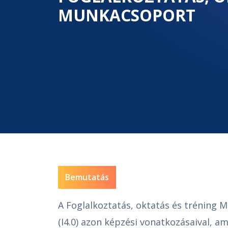
MUNKACSOPORT
Bemutatás
A Foglalkoztatás, oktatás és tréning M
(I4.0) azon képzési vonatkozásaival, a