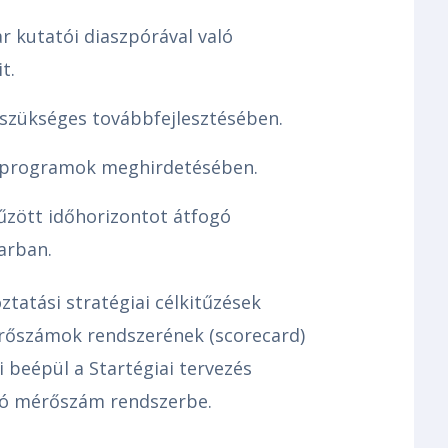
r kutatói diaszpórával való
t.
szükséges továbbfejlesztésében.
i programok meghirdetésében.
zött időhorizontot átfogó
arban.
tatási stratégiai célkitűzések
érőszámok rendszerének (scorecard)
i beépül a Startégiai tervezés
gó mérőszám rendszerbe.