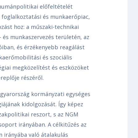
umánpolitikai előfeltételét
 foglalkoztatási és munkaerőpiac,
ozást hoz: a műszaki-technikai
 és munkaszervezés területén, az
ban, és érzékenyebb reagálást
erőmobilitási és szociális
tégiai megközelítést és eszközöket
replője részéről.
gyarország kormányzati egységes
giájának kidolgozását. Így képez
zakpolitikai reszort, s az NGM
port irányában. A célkitűzés az
m irányába való átalakulás