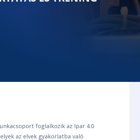
unkacsoport foglalkozik az Ipar 4.0
melyek az elvek gyakorlatba való