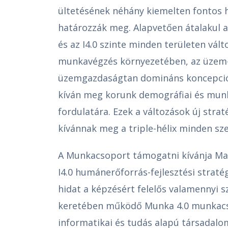
ültetésének néhány kiemelten fontos h
határozzák meg. Alapvetően átalakul a
és az I4.0 szinte minden területen vált
munkavégzés környezetében, az üzem-
üzemgazdaságtan domináns koncepciói
kíván meg korunk demográfiai és munka
fordulatára. Ezek a változások új stra
kívánnak meg a triple-hélix minden sze
A Munkacsoport támogatni kívánja Ma
I4.0 humánerőforrás-fejlesztési straté
hidat a képzésért felelős valamennyi s
keretében működő Munka 4.0 munkacso
informatikai és tudás alapú társadalo