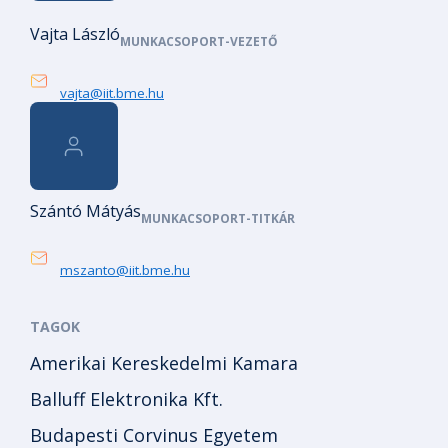
Vajta László
MUNKACSOPORT-VEZETŐ
vajta@iit.bme.hu
Szántó Mátyás
MUNKACSOPORT-TITKÁR
mszanto@iit.bme.hu
TAGOK
Amerikai Kereskedelmi Kamara
Balluff Elektronika Kft.
Budapesti Corvinus Egyetem