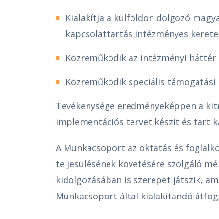
Kialakítja a külföldön dolgozó magya
kapcsolattartás intézményes keretei
Közreműködik az intézményi háttér 
Közreműködik speciális támogatás
Tevékenysége eredményeképpen a kitű
implementációs tervet készít és tart k
A Munkacsoport az oktatás és foglalkoz
teljesülésének követésére szolgáló m
kidolgozásában is szerepet játszik, am
Munkacsoport által kialakítandó átfo