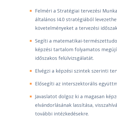
Felméri a Stratégiai tervezési Munk
általános I4.0 stratégiából levezeth
követelményeket a tervezési időszak
Segíti a matematikai-természettud
képzési tartalom folyamatos megújítá
időszakos felülvizsgálatát.
Elvégzi a képzési szintek szerinti ter
Elősegíti az interszektorális együtt
Javaslatot dolgoz ki a magasan kép
elvándorlásának lassítása, visszahí
további intézkedésekre.