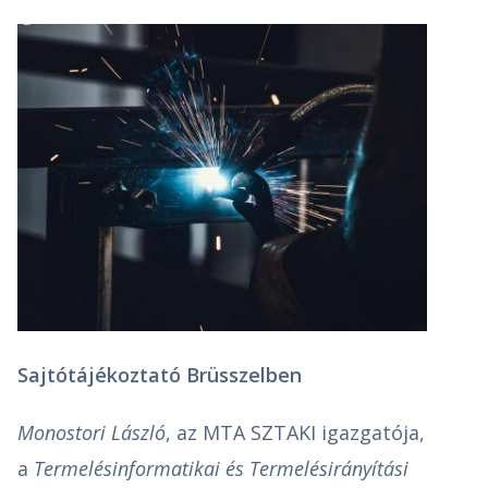
Sajtótájékoztató Brüsszelben
Monostori László
, az MTA SZTAKI igazgatója,
a
Termelésinformatikai és Termelésirányítási