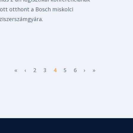
ott otthont a Bosch miskolci
ziszerszámgyára.
First page
Previous page
Next page
Last page
«
‹
2
3
4
5
6
›
»