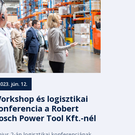
023. jún. 12.
orkshop és logisztikai
onferencia a Robert
osch Power Tool Kft.-nél
nius 2-án logisztikai konferenciának