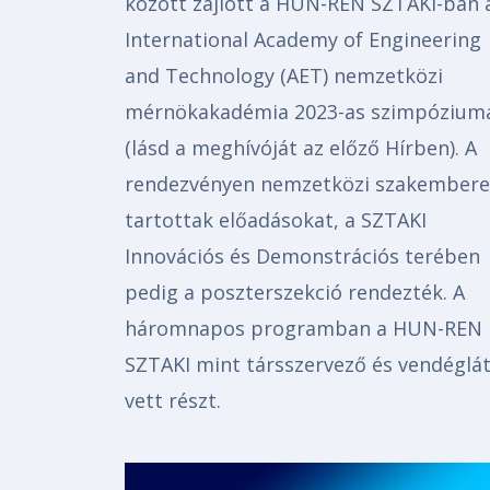
között zajlott a HUN-REN SZTAKI-ban 
International Academy of Engineering
and Technology (AET) nemzetközi
mérnökakadémia 2023-as szimpózium
(lásd a meghívóját az előző Hírben). A
rendezvényen nemzetközi szakember
tartottak előadásokat, a SZTAKI
Innovációs és Demonstrációs terében
pedig a poszterszekció rendezték. A
háromnapos programban a HUN-REN
SZTAKI mint társszervező és vendéglá
vett részt.