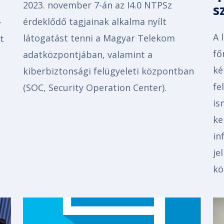
2023. november 7-án az I4.0 NTPSz
s
érdeklődő tagjainak alkalma nyílt
-
A 
látogatást tenni a Magyar Telekom
t
fő
adatközpontjában, valamint a
ké
kiberbiztonsági felügyeleti központban
fe
(SOC, Security Operation Center).
is
ke
in
je
kö