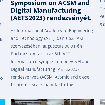
az
bu
Symposium on ACSM and
Te
Digital Manufacturing
(AETS2023) rendezvényét.
ve
a
eg
Az International Academy of Engineering
and Technology (AET) idén a SZTAKI
ek
szervezésében, augusztus 30-31-én
Budapesten tartja az 5th AET
International Symposium on ACSM and
Digital Manufacturing (AETS2023)
rendezvényét. (ACSM: Atomic and close-
tó
to-atomic scale manufacturing.)