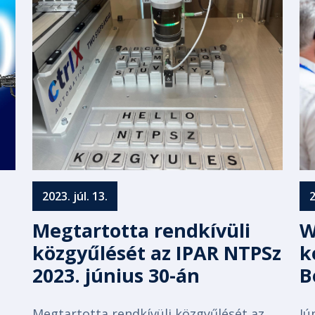
2023. júl. 13.
2
Megtartotta rendkívüli
W
közgyűlését az IPAR NTPSz
k
2023. június 30-án
B
Megtartotta rendkívüli közgyűlését az
Jú