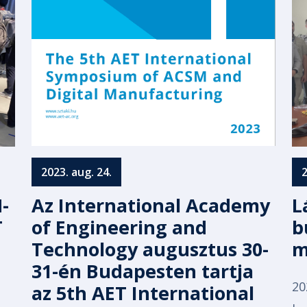
2023. aug. 24.
2
-
Az International Academy
L
T
of Engineering and
b
Technology augusztus 30-
m
31-én Budapesten tartja
20
az 5th AET International