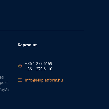
Kapcsolat
+36 1 279 6159
+36 1 279 6110
eti
info@i40platform.hu
port
ógiák