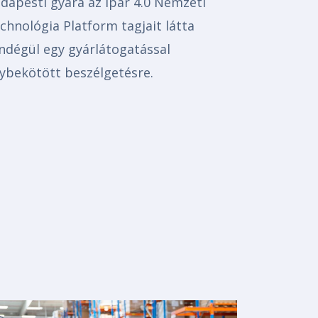
dapesti gyára az Ipar 4.0 Nemzeti
chnológia Platform tagjait látta
ndégül egy gyárlátogatással
ybekötött beszélgetésre.