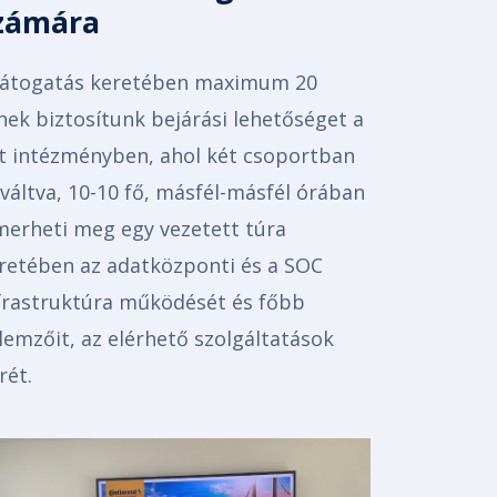
zámára
látogatás keretében maximum 20
nek biztosítunk bejárási lehetőséget a
t intézményben, ahol két csoportban
lváltva, 10-10 fő, másfél-másfél órában
merheti meg egy vezetett túra
retében az adatközponti és a SOC
frastruktúra működését és főbb
llemzőit, az elérhető szolgáltatások
rét.