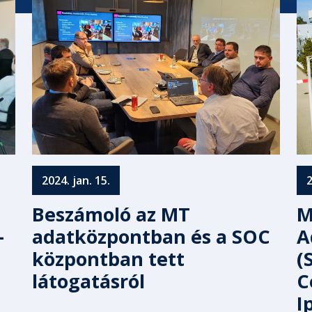
2024. jan. 15.
2
Beszámoló az MT
M
-
adatközpontban és a SOC
A
központban tett
(
látogatásról
C
I