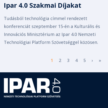
Ipar 4.0 Szakmai Díjakat
Tudásból technológia címmel rendezett
konferenciát szeptember 15-én a Kulturális és
Innovációs Minisztérium az Ipar 4.0 Nemzeti
Technológiai Platform Szövetséggel közösen.
Pagination
Next p
Las
1
2
3
4
5
›
»