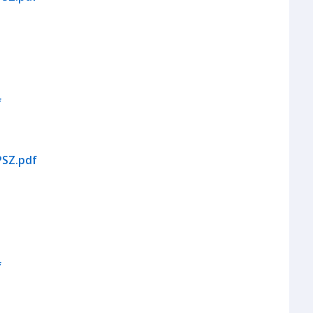
f
PSZ.pdf
f