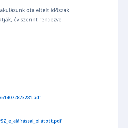
kulásunk óta eltelt időszak
ják, év szerint rendezve.
9514072873281.pdf
Z_e_aláírással_ellátott.pdf