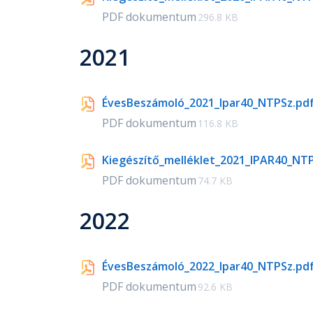
PDF dokumentum
296.8 KB
2021
ÉvesBeszámoló_2021_Ipar40_NTPSz.pd
PDF dokumentum
116.8 KB
Kiegészítő_melléklet_2021_IPAR40_NT
PDF dokumentum
74.7 KB
2022
ÉvesBeszámoló_2022_Ipar40_NTPSz.pd
PDF dokumentum
92.6 KB