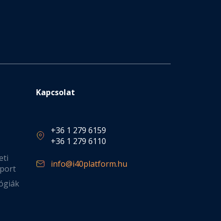
Kapcsolat
+36 1 279 6159
+36 1 279 6110
eti
info@i40platform.hu
port
ógiák