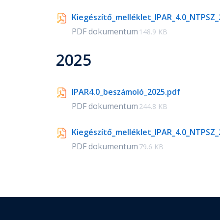
Kiegészítő_melléklet_IPAR_4.0_NTPSZ_
PDF dokumentum
148.9 KB
2025
IPAR4.0_beszámoló_2025.pdf
PDF dokumentum
244.8 KB
Kiegészítő_melléklet_IPAR_4.0_NTPSZ_
PDF dokumentum
79.6 KB