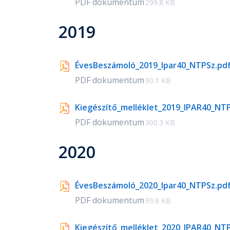
PDF dokumentum
299.8 KB
2019
ÉvesBeszámoló_2019_Ipar40_NTPSz.pd
PDF dokumentum
90.1 KB
Kiegészítő_melléklet_2019_IPAR40_NT
PDF dokumentum
300.3 KB
2020
ÉvesBeszámoló_2020_Ipar40_NTPSz.pd
PDF dokumentum
99.6 KB
Kiegészítő_melléklet_2020_IPAR40_NT