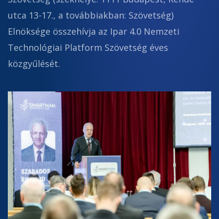
utca 13-17., a továbbiakban: Szövetség)
Elnöksége összehívja az Ipar 4.0 Nemzeti
Technológiai Platform Szövetség éves
közgyűlését.