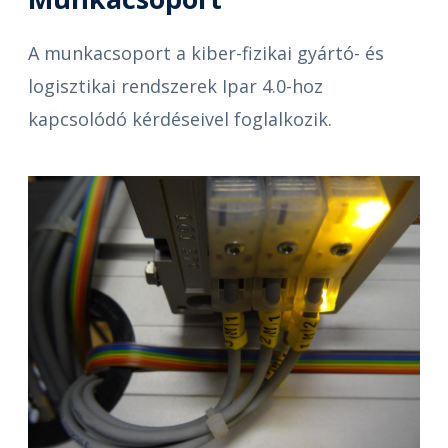
A munkacsoport a kiber-fizikai gyártó- és
logisztikai rendszerek Ipar 4.0-hoz
kapcsolódó kérdéseivel foglalkozik.