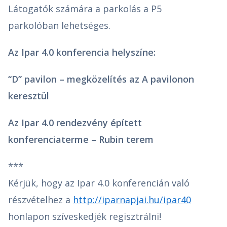
Látogatók számára a parkolás a P5
parkolóban lehetséges.
Az Ipar 4.0 konferencia helyszíne:
“D” pavilon – megközelítés az A pavilonon
keresztül
Az Ipar 4.0 rendezvény épített
konferenciaterme – Rubin terem
***
Kérjük, hogy az Ipar 4.0 konferencián való
részvételhez a
http://iparnapjai.hu/ipar40
honlapon szíveskedjék regisztrálni!