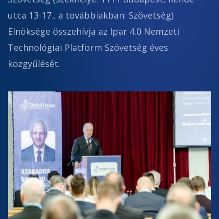
utca 13-17., a továbbiakban: Szövetség)
Elnöksége összehívja az Ipar 4.0 Nemzeti
Technológiai Platform Szövetség éves
közgyűlését.