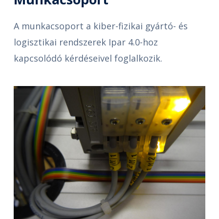
A munkacsoport a kiber-fizikai gyártó- és
logisztikai rendszerek Ipar 4.0-hoz
kapcsolódó kérdéseivel foglalkozik.